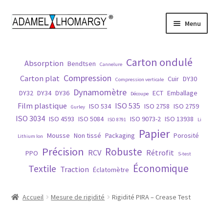
Aller
Aller
Menu
à
au
la
contenu
Accueil
navigation
Carton ondulé
Absorption
Bendtsen
Cannelure
Contact
Compression
Carton plat
Cuir
DY30
Compression verticale
Dynamomètre
DY32
DY34
DY36
ECT
Emballage
Découpe
Histoire
Film plastique
ISO 535
ISO 534
ISO 2758
ISO 2759
Gurley
ISO 3034
ISO 4593
ISO 5084
ISO 9073-2
ISO 13938
ISO 8791
Li
Matières
Papier
Mousse
Non tissé
Packaging
Porosité
Lithium Ion
Précision
Robuste
Normes
RCV
Rétrofit
PPO
S-test
Économique
Textile
Traction
Éclatomètre
Nos produits
Accueil
Mesure de rigidité
Rigidité PIRA – Crease Test
Réparation