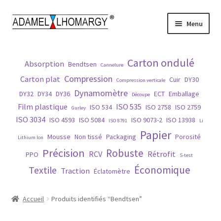
Aller
Aller
Menu
à
au
la
contenu
Accueil
navigation
Carton ondulé
Absorption
Bendtsen
Cannelure
Contact
Compression
Carton plat
Cuir
DY30
Compression verticale
Dynamomètre
DY32
DY34
DY36
ECT
Emballage
Découpe
Histoire
Film plastique
ISO 535
ISO 534
ISO 2758
ISO 2759
Gurley
ISO 3034
ISO 4593
ISO 5084
ISO 9073-2
ISO 13938
ISO 8791
Li
Matières
Papier
Mousse
Non tissé
Packaging
Porosité
Lithium Ion
Précision
Robuste
Normes
RCV
Rétrofit
PPO
S-test
Économique
Textile
Traction
Éclatomètre
Nos produits
Accueil
Produits identifiés “Bendtsen”
Réparation