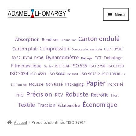
Aller
Aller
Menu
à
au
la
contenu
Accueil
navigation
Carton ondulé
Absorption
Bendtsen
Cannelure
Contact
Compression
Carton plat
Cuir
DY30
Compression verticale
Dynamomètre
DY32
DY34
DY36
ECT
Emballage
Découpe
Histoire
Film plastique
ISO 535
ISO 534
ISO 2758
ISO 2759
Gurley
ISO 3034
ISO 4593
ISO 5084
ISO 9073-2
ISO 13938
ISO 8791
Li
Matières
Papier
Mousse
Non tissé
Packaging
Porosité
Lithium Ion
Précision
Robuste
Normes
RCV
Rétrofit
PPO
S-test
Économique
Textile
Traction
Éclatomètre
Nos produits
Accueil
Produits identifiés “ISO 8791”
Réparation