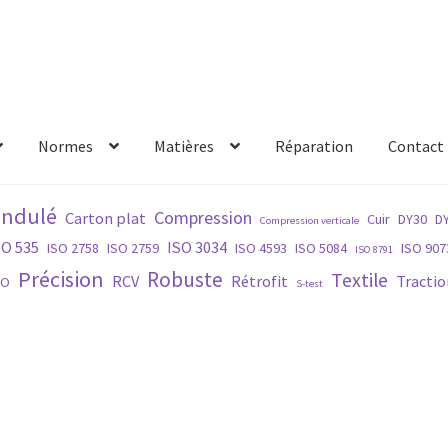
Normes
Matières
Réparation
Contact
s produits
Réparation
ondulé
Compression
Carton plat
Cuir
DY30
D
Compression verticale
SO 535
ISO 3034
ISO 2758
ISO 2759
ISO 4593
ISO 5084
ISO 907
ISO 8791
Précision
Robuste
Textile
RCV
Rétrofit
Tractio
PO
S-test