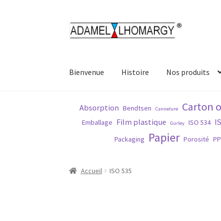
Aller
Aller
à
au
la
contenu
navigation
Bienvenue
Histoire
Nos produits
Accueil
Contact
Histoire
Matières
Normes
No
Carton 
Absorption
Bendtsen
Cannelure
Film plastique
I
Emballage
ISO 534
Gurley
Papier
Packaging
Porosité
P
Accueil
ISO 535