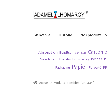
Aller
Aller
à
au
la
contenu
navigation
Bienvenue
Histoire
Nos produits
Accueil
Contact
Histoire
Matières
Normes
No
Carton 
Absorption
Bendtsen
Cannelure
Film plastique
I
Emballage
ISO 534
Gurley
Papier
Packaging
Porosité
P
Accueil
Produits identifiés “ISO 534”