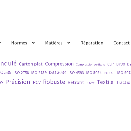
Normes
Matières
Réparation
Contact
s produits
Réparation
ondulé
Compression
Carton plat
Cuir
DY30
D
Compression verticale
SO 535
ISO 3034
ISO 2758
ISO 2759
ISO 4593
ISO 5084
ISO 907
ISO 8791
Précision
Robuste
Textile
RCV
Rétrofit
Tractio
PO
S-test