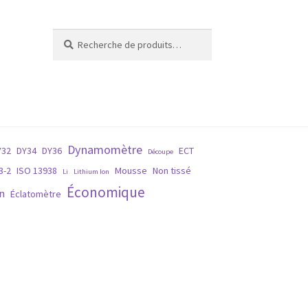
Recherche
Recherche
pour :
Dynamomètre
Y32
DY34
DY36
ECT
Découpe
3-2
ISO 13938
Mousse
Non tissé
Li
Lithium Ion
Économique
n
Éclatomètre