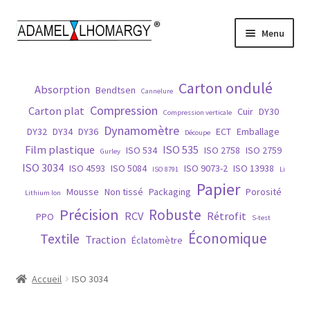
Aller
Aller
Menu
à
au
la
contenu
Accueil
navigation
Carton ondulé
Absorption
Bendtsen
Cannelure
Contact
Compression
Carton plat
Cuir
DY30
Compression verticale
Dynamomètre
DY32
DY34
DY36
ECT
Emballage
Découpe
Histoire
Film plastique
ISO 535
ISO 534
ISO 2758
ISO 2759
Gurley
ISO 3034
ISO 4593
ISO 5084
ISO 9073-2
ISO 13938
ISO 8791
Li
Matières
Papier
Mousse
Non tissé
Packaging
Porosité
Lithium Ion
Précision
Robuste
Normes
RCV
Rétrofit
PPO
S-test
Économique
Textile
Traction
Éclatomètre
Nos produits
Accueil
ISO 3034
Réparation