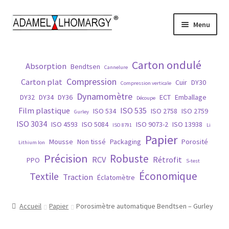
Aller
Aller
Menu
à
au
la
contenu
Accueil
navigation
Carton ondulé
Absorption
Bendtsen
Cannelure
Contact
Compression
Carton plat
Cuir
DY30
Compression verticale
Dynamomètre
DY32
DY34
DY36
ECT
Emballage
Découpe
Histoire
Film plastique
ISO 535
ISO 534
ISO 2758
ISO 2759
Gurley
ISO 3034
ISO 4593
ISO 5084
ISO 9073-2
ISO 13938
ISO 8791
Li
Matières
Papier
Mousse
Non tissé
Packaging
Porosité
Lithium Ion
Précision
Robuste
Normes
RCV
Rétrofit
PPO
S-test
Économique
Textile
Traction
Éclatomètre
Nos produits
Accueil
Papier
Porosimètre automatique Bendtsen – Gurley
Réparation