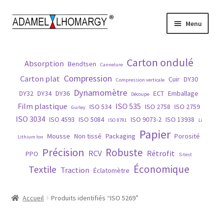
Aller
Aller
Menu
à
au
la
contenu
Accueil
navigation
Carton ondulé
Absorption
Bendtsen
Cannelure
Contact
Compression
Carton plat
Cuir
DY30
Compression verticale
Dynamomètre
DY32
DY34
DY36
ECT
Emballage
Découpe
Histoire
Film plastique
ISO 535
ISO 534
ISO 2758
ISO 2759
Gurley
ISO 3034
ISO 4593
ISO 5084
ISO 9073-2
ISO 13938
ISO 8791
Li
Matières
Papier
Mousse
Non tissé
Packaging
Porosité
Lithium Ion
Précision
Robuste
Normes
RCV
Rétrofit
PPO
S-test
Économique
Textile
Traction
Éclatomètre
Nos produits
Accueil
Produits identifiés “ISO 5269”
Réparation